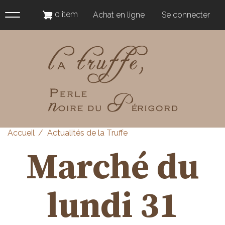
Panneau de gestion des cookies
Aller
0 item
Achat en ligne
Se connecter
au
User
contenu
account
principal
menu
Accueil
Actualités de la Truffe
Marché du
lundi 31