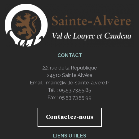
CONTACT
22, rue de la République
24510 Sainte Alvère
Email :
mairie@ville-sainte-alvere.fr
Tél. : 05.53.73.55.85
Fax : 05.53.73.55.99
Contactez-nous
LIENS UTILES