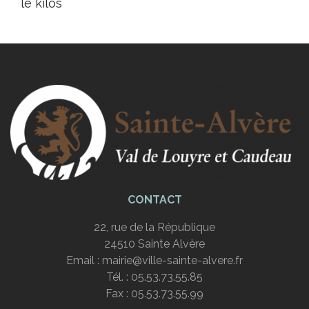
le kilos
CONTACT
22, rue de la République
24510 Sainte Alvère
Email :
mairie@ville-sainte-alvere.fr
Tél. : 05.53.73.55.85
Fax : 05.53.73.55.99